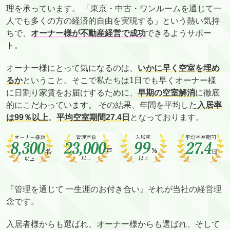
理を承っています。 「東京・中古・ワンルームを通じて一
人でも多くの方の経済的自由を実現する」という熱い気持
ちで、
オーナー様が不動産経営で成功
できるようサポー
ト。
オーナー様にとって気になるのは、
いかに早く空室を埋め
るか
ということ。そこで私たちは1日でも早くオーナー様
に日割り家賃をお届けするために、
早期の空室解消
に徹底
的にこだわっています。 その結果、年間を平均した
入居率
は99％以上
。
平均空室期間27.4日
となっております。
『管理を通じて 一生涯のお付き合い』それが当社の経営理
念です。
入居者様からも選ばれ、オーナー様からも選ばれ、そして