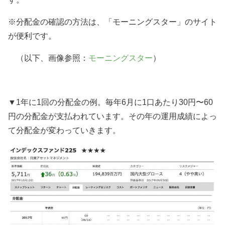
※分配金の確認の方法は、「モーニングスター」のサイト
が便利です。
（以下、画像参照：
モーニングスター
）
▼
1
年に
1
回の分配金の例。毎年
6
月に
1
口あたり
30
円〜
60
円の分配金が支払われています。その年の運用成績によっ
て分配金が変わっていきます。