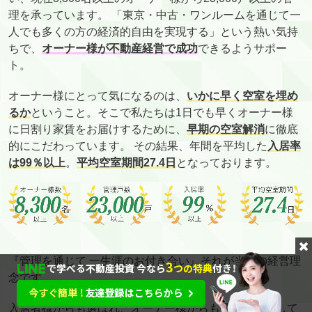
理を承っています。 「東京・中古・ワンルームを通じて一
人でも多くの方の経済的自由を実現する」という熱い気持
ちで、
オーナー様が不動産経営で成功
できるようサポー
ト。
オーナー様にとって気になるのは、
いかに早く空室を埋め
るか
ということ。そこで私たちは1日でも早くオーナー様
に日割り家賃をお届けするために、
早期の空室解消
に徹底
的にこだわっています。 その結果、年間を平均した
入居率
は99％以上
。
平均空室期間27.4日
となっております。
『管理を通じて 一生涯のお付き合い』それが当社の経営理
念です。
入居者様からも選ばれ、オーナー様からも選ばれ、そして