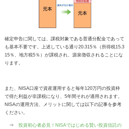
確定申告に関しては、課税対象である普通分配金であって
も基本不要です。上述している通り20.315％（所得税
15.3
15
％、地方税
5
％）が課税され、源泉徴収されることにな
ります。
また、
NISA
口座で資産運用すると毎年
120
万円の投資枠
で得た利益が非課税になり、
5
年間それが適用されます。
NISA
の運用方法、メリットに関しては以下の記事を参考
ください。
⇒
投資初心者必見！
NISA
ではじめる賢い投資信託の