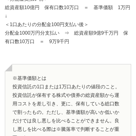
総資産額
10
億円 保有口数
10
万口 ＝ 基準価額
1
万円
↓
＜
1
口あたりの分配金
100
円支払い後＞
分配金
1000
万円分支払い ⇒ 総資産額
9
億
9
千万円 保
有口数
10
万口 ＝
9
万
9
千円
※基準価額とは
投資信託の1口または1万口あたりの値段のこと。
投資信託が保有する株式や債券の総資産額から運
用コストを差し引き、更に、保有している総口数
で割ったもの。ただし、基準価額が高いか低いか
だけでは良し悪しを比べることができません。良
し悪しを比べる際は※騰落率で判断することが重