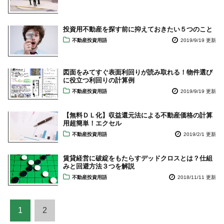
投資用不動産を探す前に抑えておきたい５つのこと
不動産投資用語
2019/9/19 更新
図面をみてすぐ表面利回りが読み取れる！物件選び
に役立つ利回りの計算例
不動産投資用語
2019/9/19 更新
【無料ＤＬ化】収益還元法による不動産価格の計算
用超簡単！エクセル
不動産投資用語
2019/2/1 更新
賃貸経営に破綻をもたらすデッドクロスとは？仕組
みと回避方法３つを解説
不動産投資用語
2018/11/11 更新
1
2