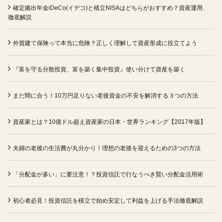
確定拠出年金iDeCo(イデコ)と積立NISAはどちらがおすすめ？資産運用、
徹底解説
外貨建て保険って本当に危険？正しく理解して資産形成に役立てよう
『富を守る分散投資、富を築く集中投資』使い分けて資産を築く
まだ間に合う！10万円足りない老後資金の不安を解消する３つの方法
資産家とは？10億ドル超え資産家の日本・世界ランキング【2017年版】
夫婦の老後の生活費が丸分かり！理想の老後を迎えるための3つの方法
「分配金が多い」に要注意！？投資信託で行なうべき賢い分配金活用術
初心者必見！投資信託を積立で始め安定して利益を上げる手法徹底解説