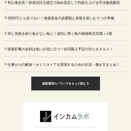
初心者必見！投資信託を積立で始め安定して利益を上げる手法徹底解説
2000万じゃ足りない！老後資金の必要額と老後を楽しむ５つの準備
同じ失敗を繰り返さない為に！成功に導く株の相場格言20選＋1選
財形貯蓄の金利は低いが役に立つ！住宅購入予定の方にオススメ！
仕事からの解放！セミリタイアを実現するための生活・働き方まとめ！
資産運用のノウハウをもっと読む