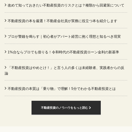
改めて知っておきたい不動産投資のリスクとは？種類から回避策について
不動産投資の本を厳選！不動産会社員が実務に役立つ本を紹介します
プロが警鐘を鳴らす｜初心者がアパート経営に抱く理想と知るべき現実
1%台ならプロでも借りる！令和時代の不動産投資ローン金利の新基準
「不動産投資はやめとけ！」と言う人の多くは未経験者、実践者からの反
論
不動産投資の本質は「乗り物」で理解！5分でわかる不動産投資とは
不動産投資のノウハウをもっと読む