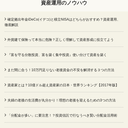
資産運用のノウハウ
確定拠出年金iDeCo(イデコ)と積立NISAはどちらがおすすめ？資産運用、
徹底解説
外貨建て保険って本当に危険？正しく理解して資産形成に役立てよう
『富を守る分散投資、富を築く集中投資』使い分けて資産を築く
まだ間に合う！10万円足りない老後資金の不安を解消する３つの方法
資産家とは？10億ドル超え資産家の日本・世界ランキング【2017年版】
夫婦の老後の生活費が丸分かり！理想の老後を迎えるための3つの方法
「分配金が多い」に要注意！？投資信託で行なうべき賢い分配金活用術