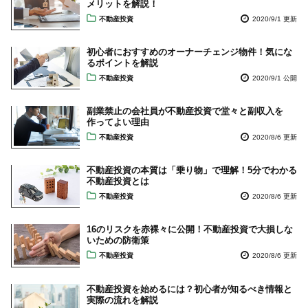
メリットを解説！
不動産投資
2020/9/1 更新
初心者におすすめのオーナーチェンジ物件！気にな
るポイントを解説
不動産投資
2020/9/1 公開
副業禁止の会社員が不動産投資で堂々と副収入を
作ってよい理由
不動産投資
2020/8/6 更新
不動産投資の本質は「乗り物」で理解！5分でわかる
不動産投資とは
不動産投資
2020/8/6 更新
16のリスクを赤裸々に公開！不動産投資で大損しな
いための防衛策
不動産投資
2020/8/6 更新
不動産投資を始めるには？初心者が知るべき情報と
実際の流れを解説