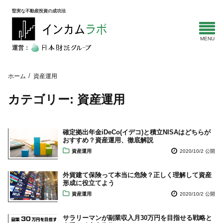
堅実な不動産投資の成功法
運営：
ホーム
資産運用
カテゴリー:
資産運用
確定拠出年金iDeCo(イデコ)と積立NISAはどちらが
おすすめ？資産運用、徹底解説
資産運用
2020/10/2 公開
外貨建て保険って本当に危険？正しく理解して資産
形成に役立てよう
資産運用
2020/10/2 公開
サラリーマンが副業収入月30万円を目指せる戦略と