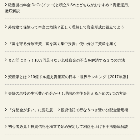
確定拠出年金iDeCo(イデコ)と積立NISAはどちらがおすすめ？資産運用、
徹底解説
外貨建て保険って本当に危険？正しく理解して資産形成に役立てよう
『富を守る分散投資、富を築く集中投資』使い分けて資産を築く
まだ間に合う！10万円足りない老後資金の不安を解消する３つの方法
資産家とは？10億ドル超え資産家の日本・世界ランキング【2017年版】
夫婦の老後の生活費が丸分かり！理想の老後を迎えるための3つの方法
「分配金が多い」に要注意！？投資信託で行なうべき賢い分配金活用術
初心者必見！投資信託を積立で始め安定して利益を上げる手法徹底解説