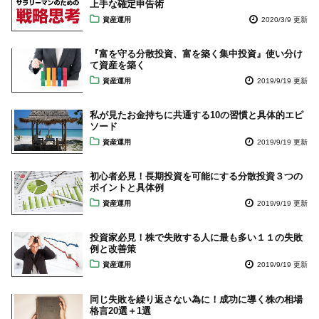
上手な確定申告術
資産運用
2020/3/9 更新
『富を守る分散投資、富を築く集中投資』使い分け
て資産を築く
資産運用
2019/9/19 更新
私が見たお金持ちに共通する10の習慣と具体的エピ
ソード
資産運用
2019/9/19 更新
初心者必見！長期投資を可能にする分散投資３つの
ポイントと具体例
資産運用
2019/9/19 更新
投資家必見！株で失敗する人に最も多い１１の失敗
例と改善策
資産運用
2019/9/19 更新
同じ失敗を繰り返さない為に！成功に導く株の相場
格言20選＋1選