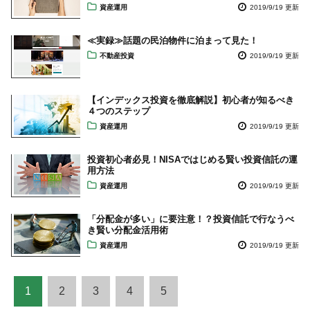
資産運用
2019/9/19 更新
≪実録≫話題の民泊物件に泊まって見た！
不動産投資
2019/9/19 更新
【インデックス投資を徹底解説】初心者が知るべき
４つのステップ
資産運用
2019/9/19 更新
投資初心者必見！NISAではじめる賢い投資信託の運
用方法
資産運用
2019/9/19 更新
「分配金が多い」に要注意！？投資信託で行なうべ
き賢い分配金活用術
資産運用
2019/9/19 更新
1
2
3
4
5