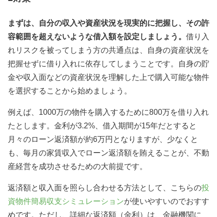
まずは、自分の収入や資産状況を現実的に把握し、その許
容範囲を超えないような借入額を設定しましょう。
借り入
れリスクを被ってしまう方の共通点は、自身の資産状況を
把握せずに借り入れに依存してしまうことです。自身の貯
金や収入面などの資産状況を理解した上で購入可能な物件
を選択することから始めましょう。
例えば、
1000
万の物件を購入するために
800
万を借り入れ
たとします。
金利が3.2%、借入期間が15年だとすると
月々の
ローン
返済額が約
6
万円となりますが、
少なくと
も、毎月の家賃収入でローン返済額を賄えることが、不動
産経営を成功させるための大前提です。
返済額と収入面を照らし合わせる方法として、こちらの
投
資物件簡易収支シミュレーション
が使いやすいのでおすす
めです。ただし、詳細な返済額（金利）は、金融機関に