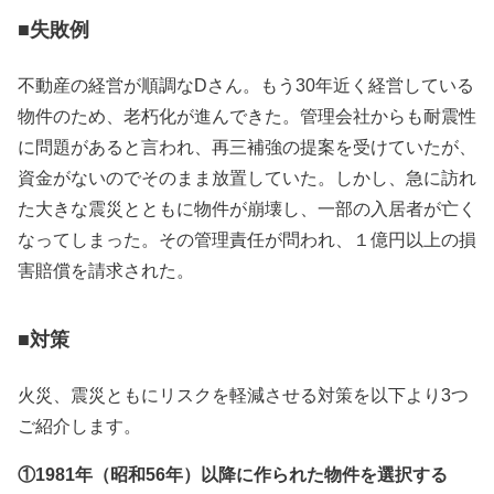
■失敗例
不動産の経営が順調な
D
さん。もう
30
年近く経営している
物件のため、老朽化が進んできた。
管理会社から
も
耐震性
に問題があると言われ、再三補強の提案を受けていたが、
資金がないのでそのまま放置していた。
しかし、急に訪れ
た大きな震災とともに物件が崩壊し、一部の入居者が亡く
なってしまった。その管理責任が問われ、１億円以上の損
害賠償を請求された。
■対策
火災、震災ともにリスクを軽減させる対策を以下より
3
つ
ご紹介します。
①
1981
年（昭和
56
年）以降に作られた物件を選択する