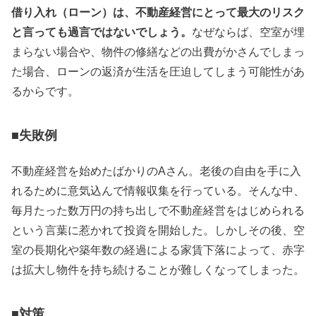
借り入れ（ローン）は、不動産経営にとって最大のリスク
と言っても過言ではないでしょう。
なぜならば、空室が埋
まらない場合や、物件の修繕などの出費がかさんでしまっ
た場合、ローンの返済が生活を圧迫してしまう可能性があ
るからです。
■失敗例
不動産経営を始めたばかりの
A
さん。老後の自由を手に入
れるために意気込んで
情報収集を行っている。
そんな中、
毎月
たった
数万円の持ち出しで不動産経営をはじめられる
という言葉に惹かれて投資を開始
した
。
しかしその後、
空
室の長期化や築年数の経過による家賃下落によって、赤字
は拡大
し
物件を持ち続ける
ことが難しくな
って
しまった。
■対策