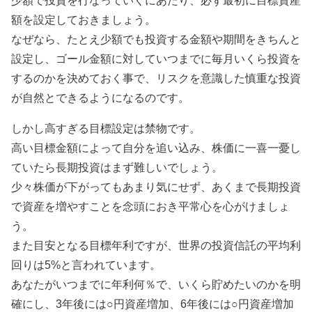
少額で投資を行なっていくにあたり、必ず最初に目標資産
額を設定しておきましょう。
なぜなら、たとえ少額でも投資する金額や期間をきちんと
設定し、ゴール金額に対していつまでに毎月いくら投資を
するのかを決めておく事で、リスクを意識した慎重な投資
が自然とできるようになるのです。
しかし高すぎる目標設定は禁物です。
高い目標金額によって自分を追い込み、株価に一喜一憂し
ていたら長期投資はまず難しいでしょう。
少々株価が下がってもあまり気にせず、あくまで長期投資
で資産を増やすことを念頭におき平常心を心がけましょ
う。
また目安となる目標年利ですが、世界の投資信託の平均利
回りは5%と言われています。
あなたがいつまでに年利何％で、いくら貯めたいのかを明
確にし、3年後には○円資産増加、6年後には○円資産増加