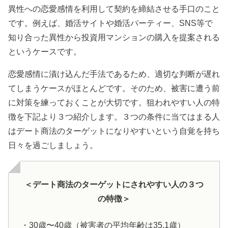
異性への恋愛感情を利用して契約を締結させる手口のこと
です。例えば、婚活サイトや婚活パーティー、
SNS
等で
知り合った異性から投資用マンションの購入を提案される
というケースです。
恋愛感情に漬け込んだ手法であるため、適切な判断が遅れ
てしまうケースがほとんどです。そのため、被害に遭う前
に対策を練っておくことが大切です。狙われやすい人の特
徴を下記より３つ紹介します。３つの条件に当てはまる人
はデート商法のターゲットになりやすいという自覚を持ち
日々を過ごしましょう。
＜デート商法のターゲットにされやすい人の３つ
の特徴＞
・
30
歳〜
40
歳（被害者の平均年齢は
35.1
歳）