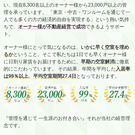
い、現在8,300名以上のオーナー様から23,000戸以上の管
理を承っています。 「東京・中古・ワンルームを通じて一
人でも多くの方の経済的自由を実現する」という熱い気持
ちで、
オーナー様が不動産経営で成功
できるようサポー
ト。
オーナー様にとって気になるのは、
いかに早く空室を埋め
るか
ということ。そこで私たちは1日でも早くオーナー様
に日割り家賃をお届けするために、
早期の空室解消
に徹底
的にこだわっています。 その結果、年間を平均した
入居率
は99％以上
。
平均空室期間27.4日
となっております。
『管理を通じて 一生涯のお付き合い』それが当社の経営理
念です。