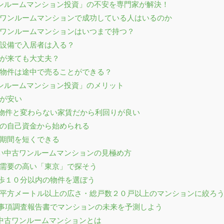
古ワンルームマンション投資」の不安を専門家が解決！
 中古ワンルームマンションで成功している人はいるのか
 中古ワンルームマンションはいつまで持つ？
 古い設備で入居者は入る？
地震が来ても大丈夫？
 所有物件は途中で売ることができる？
ワンルームマンション投資」のメリット
価格が安い
新築物件と変わらない家賃だから利回りが良い
 少額の自己資金から始められる
空室期間を短くできる
しない中古ワンルームマンションの見極め方
 賃貸需要の高い「東京」で探そう
駅徒歩１０分以内の物件を選ぼう
 １６平方メートル以上の広さ・総戸数２０戸以上のマンションに絞ろ
重要事項調査報告書でマンションの未来を予測しよう
る中古ワンルームマンションとは