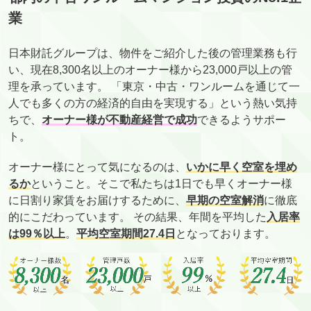
業
日本財託グループは、物件をご紹介した後の管理業務も行
い、現在8,300名以上のオーナー様から23,000戸以上の管
理を承っています。 「東京・中古・ワンルームを通じて一
人でも多くの方の経済的自由を実現する」という熱い気持
ちで、
オーナー様が不動産経営で成功
できるようサポー
ト。
オーナー様にとって気になるのは、
いかに早く空室を埋め
るか
ということ。そこで私たちは1日でも早くオーナー様
に日割り家賃をお届けするために、
早期の空室解消
に徹底
的にこだわっています。 その結果、年間を平均した
入居率
は99％以上
。
平均空室期間27.4日
となっております。