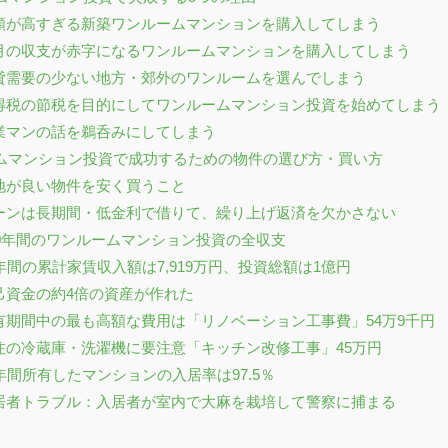
金額が高すぎる新築ワンルームマンションを購入してしまう
毎月の収支が赤字になるワンルームマンションを購入してしまう
賃貸需要の少ない地方・郊外のワンルームを選んでしまう
所得税の節税を目的にしてワンルームマンション投資を始めてしまう
営業マンの話を鵜呑みにしてしまう
ルームマンション投資で成功するための物件の選び方・買い方
立地が良い物件を安く買うこと
ローンは長期間・低金利で借りて、繰り上げ返済を欠かさない
20年間のワンルームマンション投資の全収支
20年間の累計家賃収入額は7,919万円、投資総額は1億円
自己資金の約4倍の資産が作れた
所有期間中の最も高額な費用は「リノベーション工事費」54万9千円
特注の冷蔵庫・洗濯機に要注意「キッチン改修工事」45万円
20年間所有したマンションの入居率は97.5％
入居者トラブル：入居者が室内で大麻を栽培して警察に捕まる