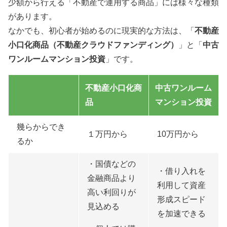
少額から行える「不動産で運用する商品」には様々な種類
があります。
なかでも、初心者が始めるのに現実的な方法は、「
不動産
小口化商品（不動産クラウドファンディング）
」と「
中古
ワンルームマンション投資
」です。
不動産小口化商
中古ワンルーム
品
マンション投資
幾らからでき
１万円から
10万円から
るか
・国債などの
・借り入れを
金融商品より
利用して資産
高い利回りが
形成スピード
見込める
を加速できる