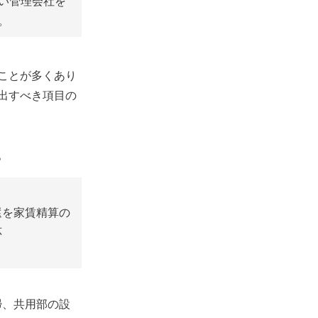
い管理会社を
。
ことが多くあり
出すべき項目の
。
還を家賃精算の
応
掃、共用部の設