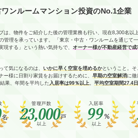
ワンルームマンション投資のNo.1企業
プは、物件をご紹介した後の管理業務も行い、現在8,300名以
戸以上の管理を承っています。 「東京・中古・ワンルームを通じて
実現する」という熱い気持ちで、
オーナー様が不動産経営で成
って気になるのは、
いかに早く空室を埋めるか
ということ。そ
ナー様に日割り家賃をお届けするために、
早期の空室解消
に徹
の結果、年間を平均した
入居率は99％以上
。
平均空室期間27.4