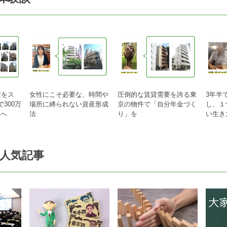
資をス
女性にこそ必要な、時間や
圧倒的な賃貸需要を誇る東
3年半
300万
場所に縛られない資産形成
京の物件で「自分年金づく
し、１
入へ
法
り」を
い生き
人気記事