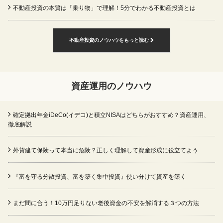
不動産投資の本質は「乗り物」で理解！5分でわかる不動産投資とは
不動産投資のノウハウをもっと読む
資産運用のノウハウ
確定拠出年金iDeCo(イデコ)と積立NISAはどちらがおすすめ？資産運用、
徹底解説
外貨建て保険って本当に危険？正しく理解して資産形成に役立てよう
『富を守る分散投資、富を築く集中投資』使い分けて資産を築く
まだ間に合う！10万円足りない老後資金の不安を解消する３つの方法