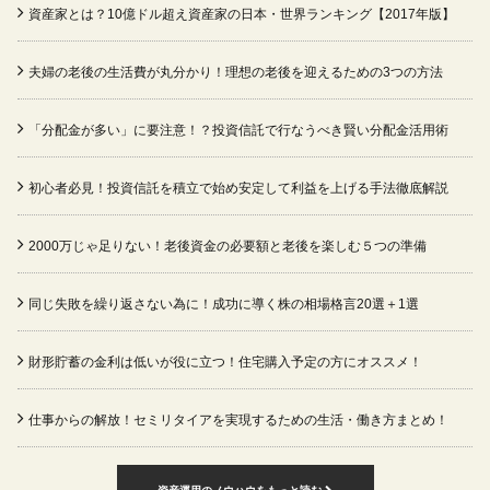
資産家とは？10億ドル超え資産家の日本・世界ランキング【2017年版】
夫婦の老後の生活費が丸分かり！理想の老後を迎えるための3つの方法
「分配金が多い」に要注意！？投資信託で行なうべき賢い分配金活用術
初心者必見！投資信託を積立で始め安定して利益を上げる手法徹底解説
2000万じゃ足りない！老後資金の必要額と老後を楽しむ５つの準備
同じ失敗を繰り返さない為に！成功に導く株の相場格言20選＋1選
財形貯蓄の金利は低いが役に立つ！住宅購入予定の方にオススメ！
仕事からの解放！セミリタイアを実現するための生活・働き方まとめ！