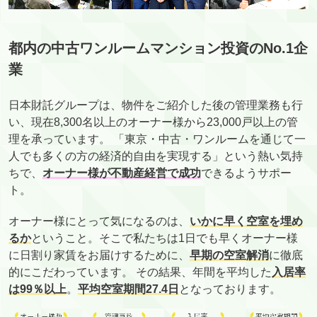
都内の中古ワンルームマンション投資のNo.1企
業
日本財託グループは、物件をご紹介した後の管理業務も行
い、現在8,300名以上のオーナー様から23,000戸以上の管
理を承っています。 「東京・中古・ワンルームを通じて一
人でも多くの方の経済的自由を実現する」という熱い気持
ちで、
オーナー様が不動産経営で成功
できるようサポー
ト。
オーナー様にとって気になるのは、
いかに早く空室を埋め
るか
ということ。そこで私たちは1日でも早くオーナー様
に日割り家賃をお届けするために、
早期の空室解消
に徹底
的にこだわっています。 その結果、年間を平均した
入居率
は99％以上
。
平均空室期間27.4日
となっております。