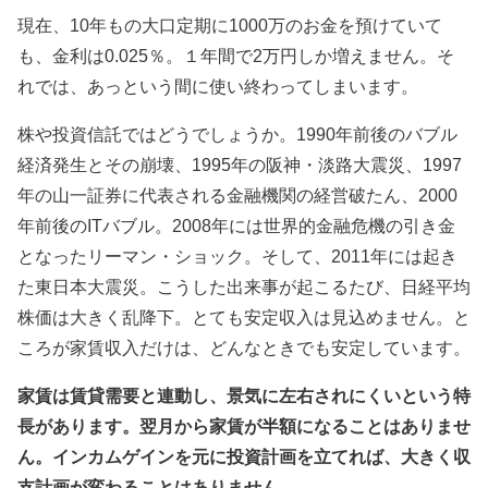
現在、10年もの大口定期に1000万のお金を預けていて
も、金利は0.025％。１年間で2万円しか増えません。そ
れでは、あっという間に使い終わってしまいます。
株や投資信託ではどうでしょうか。1990年前後のバブル
経済発生とその崩壊、1995年の阪神・淡路大震災、1997
年の山一証券に代表される金融機関の経営破たん、2000
年前後のITバブル。2008年には世界的金融危機の引き金
となったリーマン・ショック。そして、2011年には起き
た東日本大震災。こうした出来事が起こるたび、日経平均
株価は大きく乱降下。とても安定収入は見込めません。と
ころが家賃収入だけは、どんなときでも安定しています。
家賃は賃貸需要と連動し、景気に左右されにくいという特
長があります。翌月から家賃が半額になることはありませ
ん。インカムゲインを元に投資計画を立てれば、大きく収
支計画が変わることはありません。