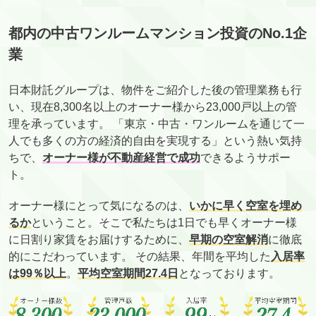
都内の中古ワンルームマンション投資のNo.1企
業
日本財託グループは、物件をご紹介した後の管理業務も行
い、現在8,300名以上のオーナー様から23,000戸以上の管
理を承っています。 「東京・中古・ワンルームを通じて一
人でも多くの方の経済的自由を実現する」という熱い気持
ちで、
オーナー様が不動産経営で成功
できるようサポー
ト。
オーナー様にとって気になるのは、
いかに早く空室を埋め
るか
ということ。そこで私たちは1日でも早くオーナー様
に日割り家賃をお届けするために、
早期の空室解消
に徹底
的にこだわっています。 その結果、年間を平均した
入居率
は99％以上
。
平均空室期間27.4日
となっております。