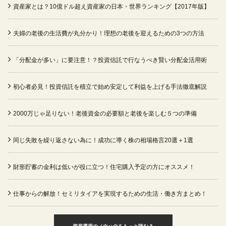
資産家とは？10億ドル超え資産家の日本・世界ランキング【2017年版】
夫婦の老後の生活費が丸分かり！理想の老後を迎えるための3つの方法
「分配金が多い」に要注意！？投資信託で行なうべき賢い分配金活用術
初心者必見！投資信託を積立で始め安定して利益を上げる手法徹底解説
2000万じゃ足りない！老後資金の必要額と老後を楽しむ５つの準備
同じ失敗を繰り返さない為に！成功に導く株の相場格言20選＋1選
財形貯蓄の金利は低いが役に立つ！住宅購入予定の方にオススメ！
仕事からの解放！セミリタイアを実現するための生活・働き方まとめ！