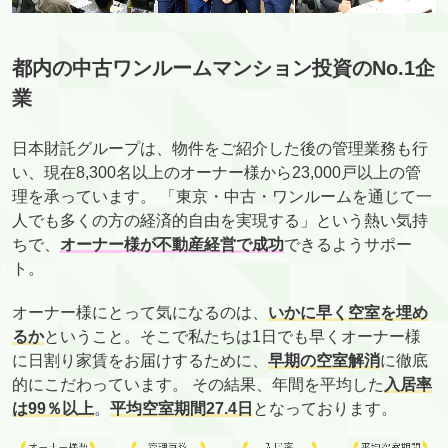
都内の中古ワンルームマンション投資のNo.1企
業
日本財託グループは、物件をご紹介した後の管理業務も行
い、現在8,300名以上のオーナー様から23,000戸以上の管
理を承っています。 「東京・中古・ワンルームを通じて一
人でも多くの方の経済的自由を実現する」という熱い気持
ちで、
オーナー様が不動産経営で成功
できるようサポー
ト。
オーナー様にとって気になるのは、
いかに早く空室を埋め
るか
ということ。そこで私たちは1日でも早くオーナー様
に日割り家賃をお届けするために、
早期の空室解消
に徹底
的にこだわっています。 その結果、年間を平均した
入居率
は99％以上
。
平均空室期間27.4日
となっております。