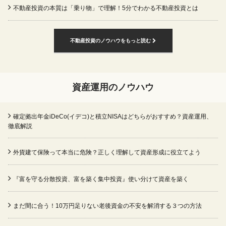
不動産投資の本質は「乗り物」で理解！5分でわかる不動産投資とは
不動産投資のノウハウをもっと読む
資産運用のノウハウ
確定拠出年金iDeCo(イデコ)と積立NISAはどちらがおすすめ？資産運用、
徹底解説
外貨建て保険って本当に危険？正しく理解して資産形成に役立てよう
『富を守る分散投資、富を築く集中投資』使い分けて資産を築く
まだ間に合う！10万円足りない老後資金の不安を解消する３つの方法