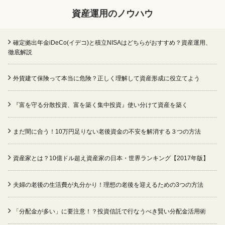
資産運用のノウハウ
確定拠出年金iDeCo(イデコ)と積立NISAはどちらがおすすめ？資産運用、
徹底解説
外貨建て保険って本当に危険？正しく理解して資産形成に役立てよう
『富を守る分散投資、富を築く集中投資』使い分けて資産を築く
まだ間に合う！10万円足りない老後資金の不安を解消する３つの方法
資産家とは？10億ドル超え資産家の日本・世界ランキング【2017年版】
夫婦の老後の生活費が丸分かり！理想の老後を迎えるための3つの方法
「分配金が多い」に要注意！？投資信託で行なうべき賢い分配金活用術