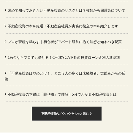
改めて知っておきたい不動産投資のリスクとは？種類から回避策について
不動産投資の本を厳選！不動産会社員が実務に役立つ本を紹介します
プロが警鐘を鳴らす｜初心者がアパート経営に抱く理想と知るべき現実
1%台ならプロでも借りる！令和時代の不動産投資ローン金利の新基準
「不動産投資はやめとけ！」と言う人の多くは未経験者、実践者からの反
論
不動産投資の本質は「乗り物」で理解！5分でわかる不動産投資とは
不動産投資のノウハウをもっと読む