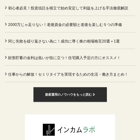
初心者必見！投資信託を積立で始め安定して利益を上げる手法徹底解説
2000万じゃ足りない！老後資金の必要額と老後を楽しむ５つの準備
同じ失敗を繰り返さない為に！成功に導く株の相場格言20選＋1選
財形貯蓄の金利は低いが役に立つ！住宅購入予定の方にオススメ！
仕事からの解放！セミリタイアを実現するための生活・働き方まとめ！
資産運用のノウハウをもっと読む