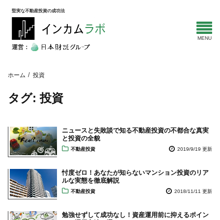
堅実な不動産投資の成功法
運営：
ホーム
投資
タグ:
投資
ニュースと失敗談で知る不動産投資の不都合な真実
と投資の全貌
不動産投資
2019/9/19 更新
忖度ゼロ！あなたが知らないマンション投資のリア
ルな実態を徹底解説
不動産投資
2018/11/11 更新
勉強せずして成功なし！資産運用前に抑えるポイン