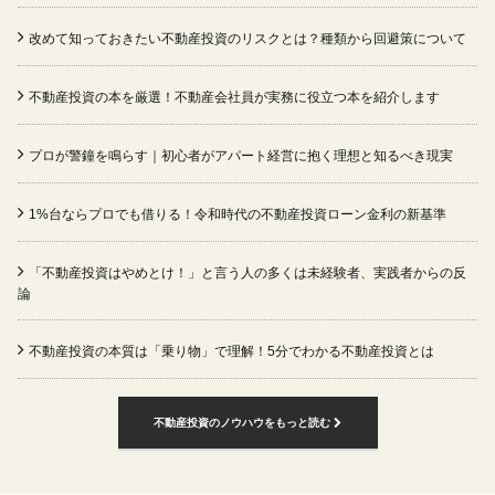
改めて知っておきたい不動産投資のリスクとは？種類から回避策について
不動産投資の本を厳選！不動産会社員が実務に役立つ本を紹介します
プロが警鐘を鳴らす｜初心者がアパート経営に抱く理想と知るべき現実
1%台ならプロでも借りる！令和時代の不動産投資ローン金利の新基準
「不動産投資はやめとけ！」と言う人の多くは未経験者、実践者からの反
論
不動産投資の本質は「乗り物」で理解！5分でわかる不動産投資とは
不動産投資のノウハウをもっと読む