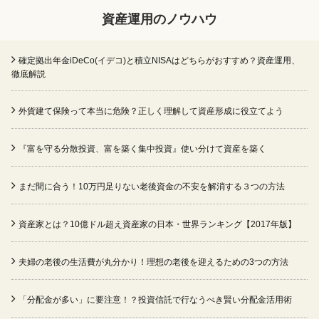
資産運用のノウハウ
確定拠出年金iDeCo(イデコ)と積立NISAはどちらがおすすめ？資産運用、
徹底解説
外貨建て保険って本当に危険？正しく理解して資産形成に役立てよう
『富を守る分散投資、富を築く集中投資』使い分けて資産を築く
まだ間に合う！10万円足りない老後資金の不安を解消する３つの方法
資産家とは？10億ドル超え資産家の日本・世界ランキング【2017年版】
夫婦の老後の生活費が丸分かり！理想の老後を迎えるための3つの方法
「分配金が多い」に要注意！？投資信託で行なうべき賢い分配金活用術