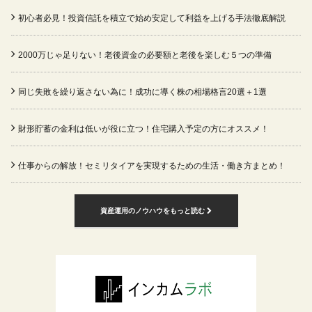
初心者必見！投資信託を積立で始め安定して利益を上げる手法徹底解説
2000万じゃ足りない！老後資金の必要額と老後を楽しむ５つの準備
同じ失敗を繰り返さない為に！成功に導く株の相場格言20選＋1選
財形貯蓄の金利は低いが役に立つ！住宅購入予定の方にオススメ！
仕事からの解放！セミリタイアを実現するための生活・働き方まとめ！
資産運用のノウハウをもっと読む