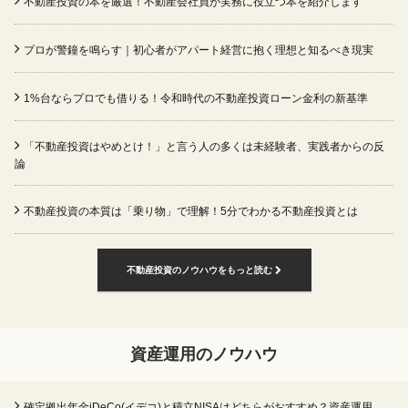
不動産投資の本を厳選！不動産会社員が実務に役立つ本を紹介します
プロが警鐘を鳴らす｜初心者がアパート経営に抱く理想と知るべき現実
1%台ならプロでも借りる！令和時代の不動産投資ローン金利の新基準
「不動産投資はやめとけ！」と言う人の多くは未経験者、実践者からの反
論
不動産投資の本質は「乗り物」で理解！5分でわかる不動産投資とは
不動産投資のノウハウをもっと読む
資産運用のノウハウ
確定拠出年金iDeCo(イデコ)と積立NISAはどちらがおすすめ？資産運用、