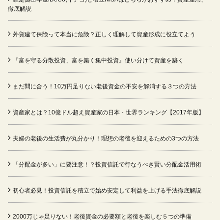
徹底解説
外貨建て保険って本当に危険？正しく理解して資産形成に役立てよう
『富を守る分散投資、富を築く集中投資』使い分けて資産を築く
まだ間に合う！10万円足りない老後資金の不安を解消する３つの方法
資産家とは？10億ドル超え資産家の日本・世界ランキング【2017年版】
夫婦の老後の生活費が丸分かり！理想の老後を迎えるための3つの方法
「分配金が多い」に要注意！？投資信託で行なうべき賢い分配金活用術
初心者必見！投資信託を積立で始め安定して利益を上げる手法徹底解説
2000万じゃ足りない！老後資金の必要額と老後を楽しむ５つの準備