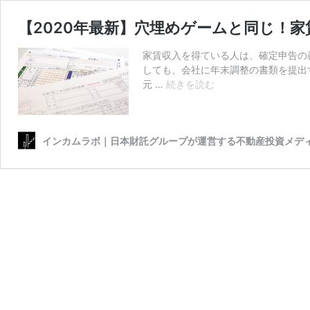
【2020年最新】穴埋めゲームと同じ！
家賃収入を得ている人は、確定申告の
しても、会社に年末調整の書類を提出す
【2020
元 …
続きを読む
年
最
新】
インカムラボ｜日本財託グループが運営する不動産投資メデ
穴
埋
め
ゲ
ー
ム
と
同
じ！
家
賃
収